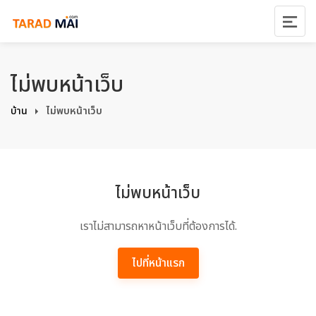
ไม่พบหน้าเว็บ
บ้าน
ไม่พบหน้าเว็บ
ไม่พบหน้าเว็บ
เราไม่สามารถหาหน้าเว็บที่ต้องการได้.
ไปที่หน้าแรก