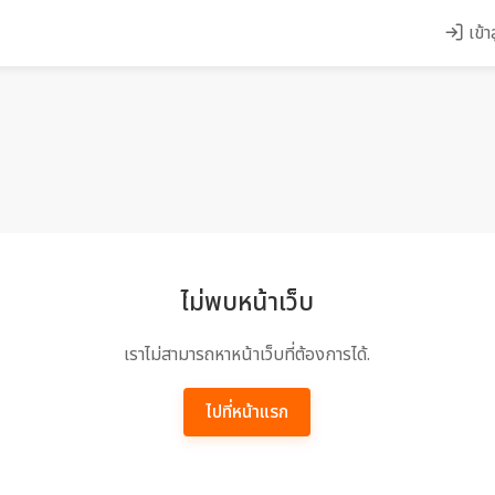
เข้า
ไม่พบหน้าเว็บ
เราไม่สามารถหาหน้าเว็บที่ต้องการได้.
ไปที่หน้าแรก