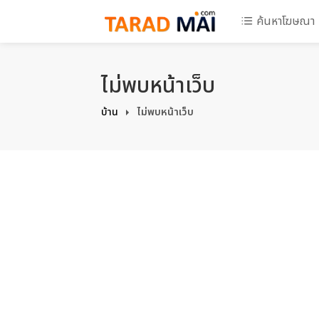
ค้นหาโฆษณา
ไม่พบหน้าเว็บ
บ้าน
ไม่พบหน้าเว็บ