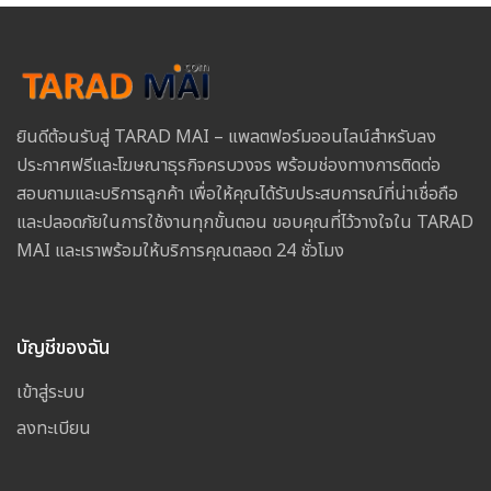
ยินดีต้อนรับสู่ TARAD MAI – แพลตฟอร์มออนไลน์สำหรับลง
ประกาศฟรีและโฆษณาธุรกิจครบวงจร พร้อมช่องทางการติดต่อ
สอบถามและบริการลูกค้า เพื่อให้คุณได้รับประสบการณ์ที่น่าเชื่อถือ
และปลอดภัยในการใช้งานทุกขั้นตอน ขอบคุณที่ไว้วางใจใน TARAD
MAI และเราพร้อมให้บริการคุณตลอด 24 ชั่วโมง
บัญชีของฉัน
เข้าสู่ระบบ
ลงทะเบียน