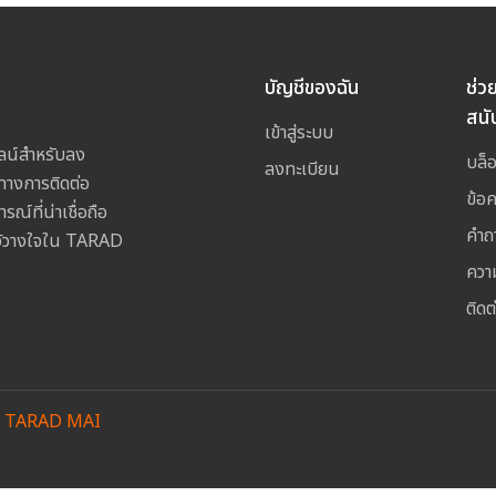
บัญชีของฉัน
ช่ว
สนั
เข้าสู่ระบบ
ลน์สำหรับลง
บล็
ลงทะเบียน
างการติดต่อ
ข้อ
ณ์ที่น่าเชื่อถือ
คำถ
ไว้วางใจใน TARAD
ควา
ติดต
y
TARAD MAI