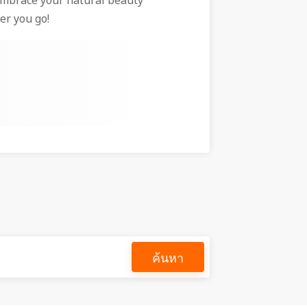
 embrace your natural beauty
er you go!
ค้นหา