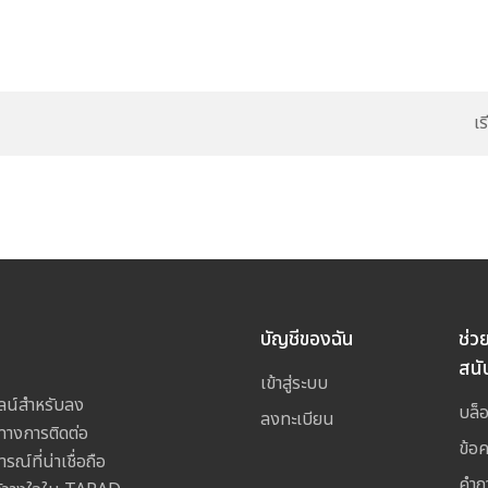
เ
บัญชีของฉัน
ช่ว
สนั
เข้าสู่ระบบ
ลน์สำหรับลง
บล็
ลงทะเบียน
างการติดต่อ
ข้อ
ณ์ที่น่าเชื่อถือ
คำถ