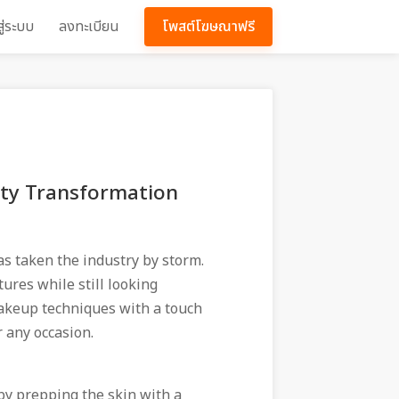
สู่ระบบ
ลงทะเบียน
โพสต์โฆษณาฟรี
ty Transformation
as taken the industry by storm.
ures while still looking
makeup techniques with a touch
r any occasion.
by prepping the skin with a