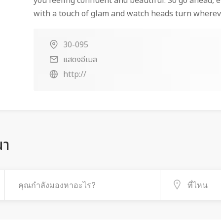
you feeling confident and beautiful. So go ahead,
with a touch of glam and watch heads turn wherev
30-095
แสดงอีเมล
http://
ณา