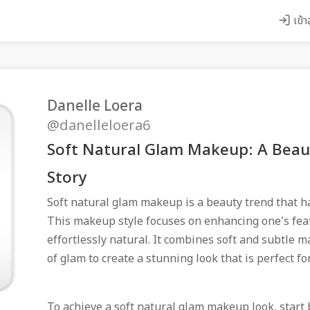
เข้า
Danelle Loera
@danelleloera6
Soft Natural Glam Makeup: A Beau
Story
Soft natural glam makeup is a beauty trend that h
This makeup style focuses on enhancing one's feat
effortlessly natural. It combines soft and subtle 
of glam to create a stunning look that is perfect fo
To achieve a soft natural glam makeup look, start 