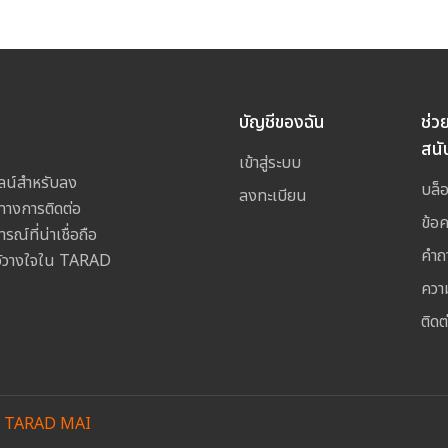
บัญชีของฉัน
ช่ว
สนั
เข้าสู่ระบบ
ลน์สำหรับลง
บล็
ลงทะเบียน
างการติดต่อ
ข้อ
ณ์ที่น่าเชื่อถือ
คำถ
ไว้วางใจใน TARAD
ควา
ติดต
y
TARAD MAI