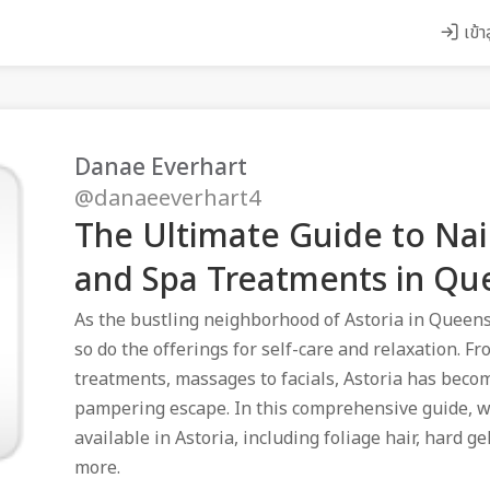
เข้า
Danae Everhart
@danaeeverhart4
The Ultimate Guide to Nail
and Spa Treatments in Qu
As the bustling neighborhood of Astoria in Queens
so do the offerings for self-care and relaxation. Fr
treatments, massages to facials, Astoria has beco
pampering escape. In this comprehensive guide, we
available in Astoria, including foliage hair, hard 
more.