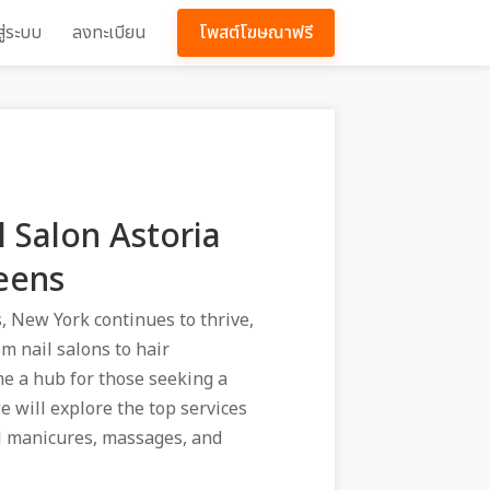
สู่ระบบ
ลงทะเบียน
โพสต์โฆษณาฟรี
 Salon Astoria
eens
, New York continues to thrive,
om nail salons to hair
me a hub for those seeking a
 will explore the top services
gel manicures, massages, and