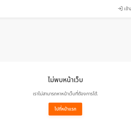
เข้า
ไม่พบหน้าเว็บ
เราไม่สามารถหาหน้าเว็บที่ต้องการได้.
ไปที่หน้าแรก