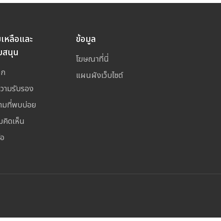
ยเหลือและ
ข้อมูล
บสนุน
โฆษณาที่นี่
อก
แผนผังเว็บไซต์
ความรับรอง
ามที่พบบ่อย
มคิดเห็น
่อ