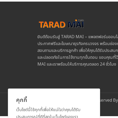
ยินดีต้อนรับสู่ TARAD MAI – แพลตฟอร์มออนไ
ประกาศฟรีและโฆษณาธุรกิจครบวงจร พร้อมช่องท
สอบถามและบริการลูกค้า เพื่อให้คุณได้รับประสบการ
และปลอดภัยในการใช้งานทุกขั้นตอน ขอบคุณที่
MAI และเราพร้อมให้บริการคุณตลอด 24 ชั่วโมง
คุกกี้
Copyright
2026
All Rights Reserved B
Power By
RECRUSS SYSTEM
เว็บไซต์นี้ใช้คุกกี้เพื่อให้แน่ใจว่าคุณได้รับ
ประสบการณ์ที่ดีที่สุดในเว็บไซต์ของเรา