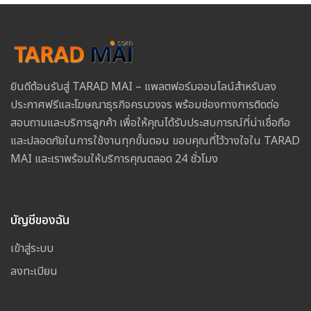
ยินดีต้อนรับสู่ TARAD MAI – แพลตฟอร์มออนไลน์สำหรับลง
ประกาศฟรีและโฆษณาธุรกิจครบวงจร พร้อมช่องทางการติดต่อ
สอบถามและบริการลูกค้า เพื่อให้คุณได้รับประสบการณ์ที่น่าเชื่อถือ
และปลอดภัยในการใช้งานทุกขั้นตอน ขอบคุณที่ไว้วางใจใน TARAD
MAI และเราพร้อมให้บริการคุณตลอด 24 ชั่วโมง
บัญชีของฉัน
เข้าสู่ระบบ
ลงทะเบียน