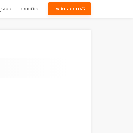
สู่ระบบ
ลงทะเบียน
โพสต์โฆษณาฟรี