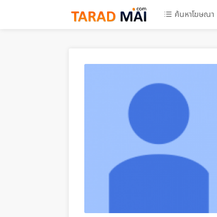
ค้นหาโฆษณา