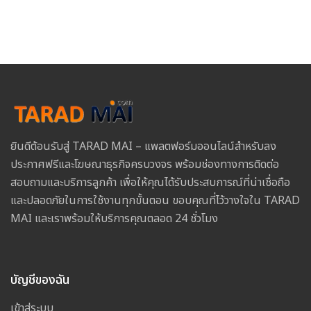
ยินดีต้อนรับสู่ TARAD MAI – แพลตฟอร์มออนไลน์สำหรับลง
ประกาศฟรีและโฆษณาธุรกิจครบวงจร พร้อมช่องทางการติดต่อ
สอบถามและบริการลูกค้า เพื่อให้คุณได้รับประสบการณ์ที่น่าเชื่อถือ
และปลอดภัยในการใช้งานทุกขั้นตอน ขอบคุณที่ไว้วางใจใน TARAD
MAI และเราพร้อมให้บริการคุณตลอด 24 ชั่วโมง
บัญชีของฉัน
เข้าสู่ระบบ