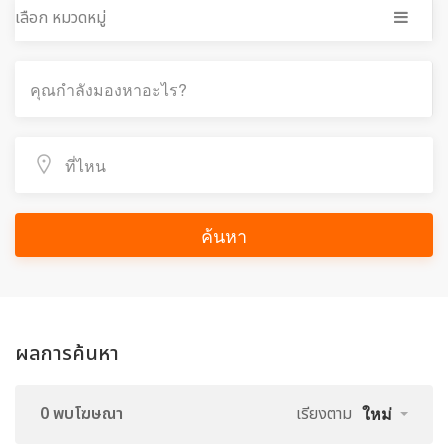
เลือก หมวดหมู่
ค้นหา
ผลการค้นหา
0 พบโฆษณา
เรียงตาม
ใหม่