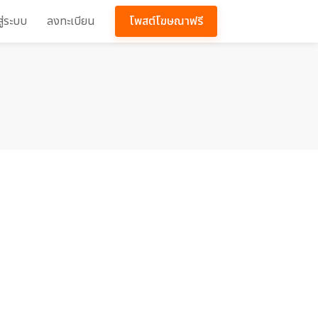
สู่ระบบ
ลงทะเบียน
โพสต์โฆษณาฟรี