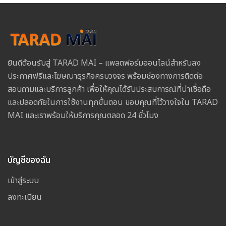
ยินดีต้อนรับสู่ TARAD MAI – แพลตฟอร์มออนไลน์สำหรับลง
ประกาศฟรีและโฆษณาธุรกิจครบวงจร พร้อมช่องทางการติดต่อ
สอบถามและบริการลูกค้า เพื่อให้คุณได้รับประสบการณ์ที่น่าเชื่อถือ
และปลอดภัยในการใช้งานทุกขั้นตอน ขอบคุณที่ไว้วางใจใน TARAD
MAI และเราพร้อมให้บริการคุณตลอด 24 ชั่วโมง
บัญชีของฉัน
เข้าสู่ระบบ
ลงทะเบียน