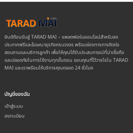
ยินดีต้อนรับสู่ TARAD MAI – แพลตฟอร์มออนไลน์สำหรับลง
ประกาศฟรีและโฆษณาธุรกิจครบวงจร พร้อมช่องทางการติดต่อ
สอบถามและบริการลูกค้า เพื่อให้คุณได้รับประสบการณ์ที่น่าเชื่อถือ
และปลอดภัยในการใช้งานทุกขั้นตอน ขอบคุณที่ไว้วางใจใน TARAD
MAI และเราพร้อมให้บริการคุณตลอด 24 ชั่วโมง
บัญชีของฉัน
เข้าสู่ระบบ
ลงทะเบียน