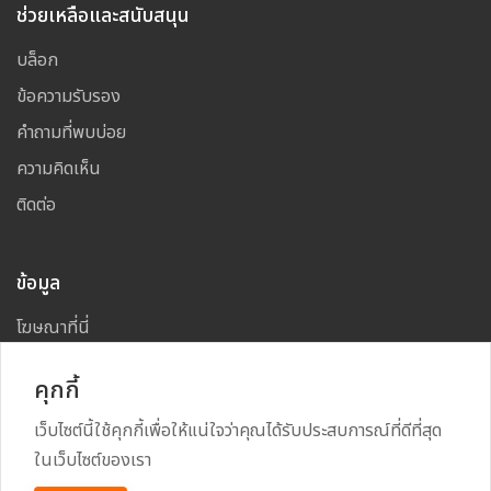
ช่วยเหลือและสนับสนุน
บล็อก
ข้อความรับรอง
คำถามที่พบบ่อย
ความคิดเห็น
ติดต่อ
ข้อมูล
โฆษณาที่นี่
แผนผังเว็บไซต์
คุกกี้
เว็บไซต์นี้ใช้คุกกี้เพื่อให้แน่ใจว่าคุณได้รับประสบการณ์ที่ดีที่สุด
ในเว็บไซต์ของเรา
Copyright
2026
All Rights Reserved By
TARAD MAI