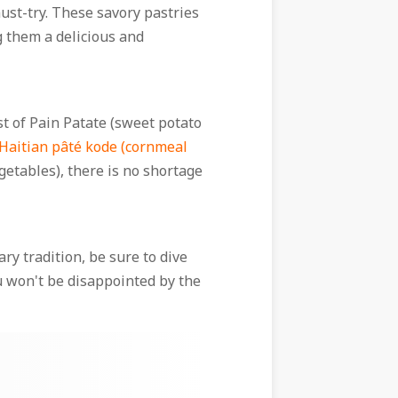
must-try. These savory pastries
g them a delicious and
t of Pain Patate (sweet potato
Haitian pâté kode (cornmeal
egetables), there is no shortage
ry tradition, be sure to dive
ou won't be disappointed by the