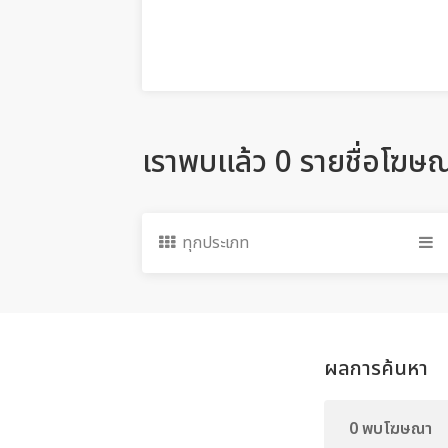
เราพบแล้ว 0 รายชื่อโฆษ
ทุกประเภท
ผลการค้นหา
0 พบโฆษณา