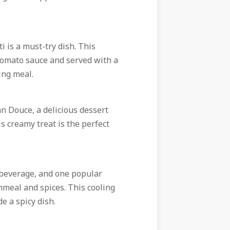
i is a must-try dish. This
 tomato sauce and served with a
ing meal.
an Douce, a delicious dessert
 creamy treat is the perfect
 beverage, and one popular
rnmeal and spices. This cooling
de a spicy dish.