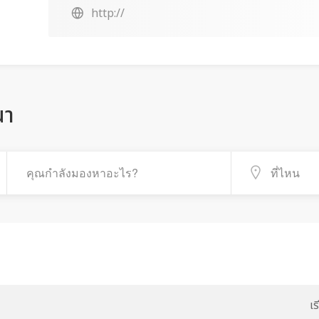
http://
ณา
เ