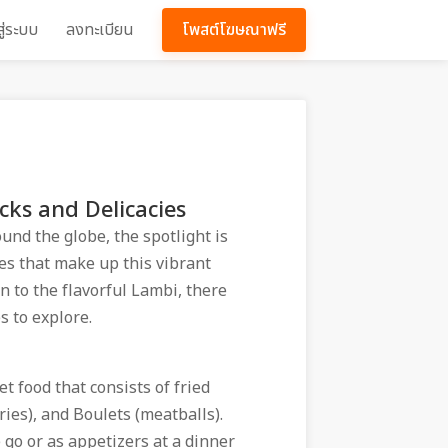
สู่ระบบ
ลงทะเบียน
โพสต์โฆษณาฟรี
cks and Delicacies
und the globe, the spotlight is
ies that make up this vibrant
n to the flavorful Lambi, there
 to explore.
t food that consists of fried
tries), and Boulets (meatballs).
 go or as appetizers at a dinner