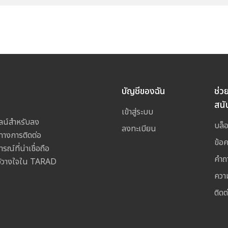
บัญชีของฉัน
ช่ว
สนั
เข้าสู่ระบบ
ลน์สำหรับลง
บล็
ลงทะเบียน
างการติดต่อ
ข้อ
ณ์ที่น่าเชื่อถือ
คำถ
ไว้วางใจใน TARAD
ควา
ติดต