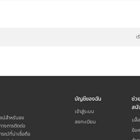
เ
บัญชีของฉัน
ช่ว
สนั
เข้าสู่ระบบ
ลน์สำหรับลง
บล็
ลงทะเบียน
างการติดต่อ
ข้อ
ณ์ที่น่าเชื่อถือ