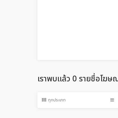
เราพบแล้ว 0 รายชื่อโฆษ
ทุกประเภท