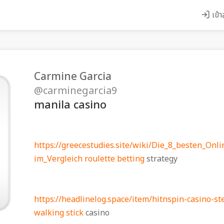
เข้า
Carmine Garcia
@carminegarcia9
manila casino
https://greecestudies.site/wiki/Die_8_besten_On
im_Vergleich
roulette betting
strategy
https://headlinelog.space/item/hitnspin-casino-st
walking stick
casino