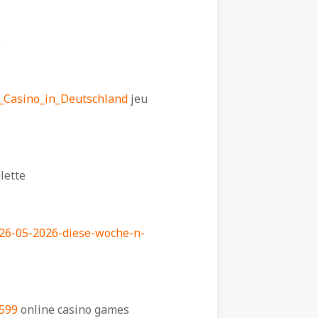
o
in_Casino_in_Deutschland
jeu
lette
-26-05-2026-diese-woche-n-
5599
online casino games