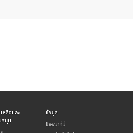
ยเหลือและ
ข้อมูล
บสนุน
โฆษณาที่นี่
อก