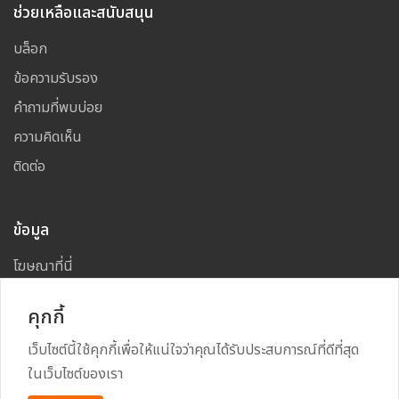
ช่วยเหลือและสนับสนุน
บล็อก
ข้อความรับรอง
คำถามที่พบบ่อย
ความคิดเห็น
ติดต่อ
ข้อมูล
โฆษณาที่นี่
แผนผังเว็บไซต์
คุกกี้
เว็บไซต์นี้ใช้คุกกี้เพื่อให้แน่ใจว่าคุณได้รับประสบการณ์ที่ดีที่สุด
ในเว็บไซต์ของเรา
Copyright
2026
All Rights Reserved By
TARAD MAI