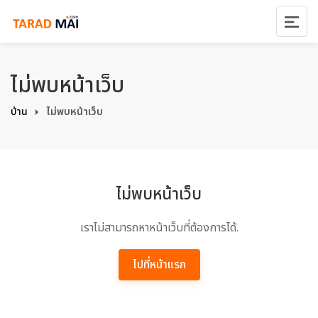
ไม่พบหน้าเว็บ
บ้าน
ไม่พบหน้าเว็บ
ไม่พบหน้าเว็บ
เราไม่สามารถหาหน้าเว็บที่ต้องการได้.
ไปที่หน้าแรก