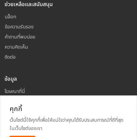
ช่วยเหลือและสนับสนุน
บล็อก
ข้อความรับรอง
คำถามที่พบบ่อย
ความคิดเห็น
ติดต่อ
ข้อมูล
โฆษณาที่นี่
แผนผังเว็บไซต์
คุกกี้
เว็บไซต์นี้ใช้คุกกี้เพื่อให้แน่ใจว่าคุณได้รับประสบการณ์ที่ดีที่สุด
ในเว็บไซต์ของเรา
Copyright
2026
All Rights Reserved By
TARAD MAI