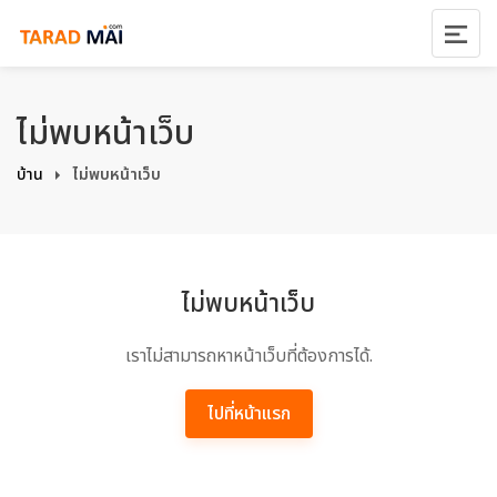
ไม่พบหน้าเว็บ
บ้าน
ไม่พบหน้าเว็บ
ไม่พบหน้าเว็บ
เราไม่สามารถหาหน้าเว็บที่ต้องการได้.
ไปที่หน้าแรก