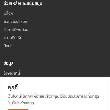
ช่วยเหลือและสนับสนุน
บล็อก
ข้อความรับรอง
คำถามที่พบบ่อย
ความคิดเห็น
ติดต่อ
ข้อมูล
โฆษณาที่นี่
แผนผังเว็บไซต์
คุกกี้
เว็บไซต์นี้ใช้คุกกี้เพื่อให้แน่ใจว่าคุณได้รับประสบการณ์ที่ดีที่สุด
ในเว็บไซต์ของเรา
Copyright
2026
All Rights Reserved By
TARAD MAI