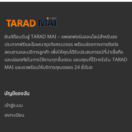
ยินดีต้อนรับสู่ TARAD MAI – แพลตฟอร์มออนไลน์สำหรับลง
ประกาศฟรีและโฆษณาธุรกิจครบวงจร พร้อมช่องทางการติดต่อ
สอบถามและบริการลูกค้า เพื่อให้คุณได้รับประสบการณ์ที่น่าเชื่อถือ
และปลอดภัยในการใช้งานทุกขั้นตอน ขอบคุณที่ไว้วางใจใน TARAD
MAI และเราพร้อมให้บริการคุณตลอด 24 ชั่วโมง
บัญชีของฉัน
เข้าสู่ระบบ
ลงทะเบียน