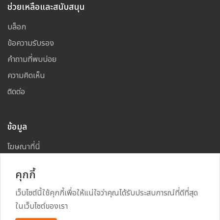
ช่วยเหลือและสนับสนุน
บล็อก
ข้อความรับรอง
คำถามที่พบบ่อย
ความคิดเห็น
ติดต่อ
ข้อมูล
โฆษณาที่นี่
แผนผังเว็บไซต์
คุกกี้
เว็บไซต์นี้ใช้คุกกี้เพื่อให้แน่ใจว่าคุณได้รับประสบการณ์ที่ดีที่สุด
ในเว็บไซต์ของเรา
Copyright
2026
All Rights Reserved By
TARAD MAI