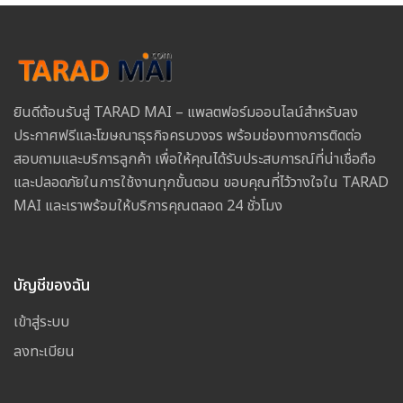
ยินดีต้อนรับสู่ TARAD MAI – แพลตฟอร์มออนไลน์สำหรับลง
ประกาศฟรีและโฆษณาธุรกิจครบวงจร พร้อมช่องทางการติดต่อ
สอบถามและบริการลูกค้า เพื่อให้คุณได้รับประสบการณ์ที่น่าเชื่อถือ
และปลอดภัยในการใช้งานทุกขั้นตอน ขอบคุณที่ไว้วางใจใน TARAD
MAI และเราพร้อมให้บริการคุณตลอด 24 ชั่วโมง
บัญชีของฉัน
เข้าสู่ระบบ
ลงทะเบียน