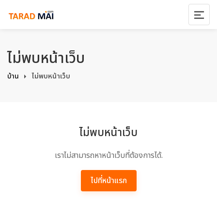
ไม่พบหน้าเว็บ
บ้าน
ไม่พบหน้าเว็บ
ไม่พบหน้าเว็บ
เราไม่สามารถหาหน้าเว็บที่ต้องการได้.
ไปที่หน้าแรก