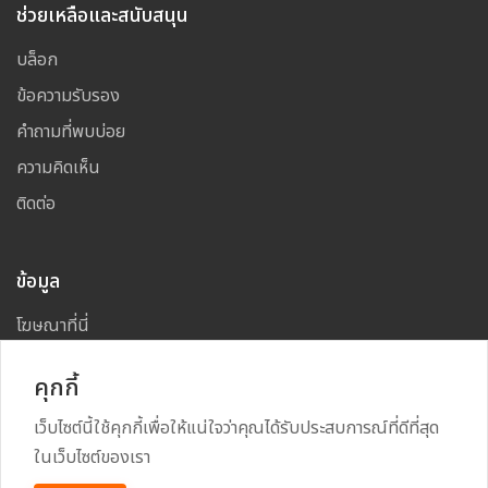
ช่วยเหลือและสนับสนุน
บล็อก
ข้อความรับรอง
คำถามที่พบบ่อย
ความคิดเห็น
ติดต่อ
ข้อมูล
โฆษณาที่นี่
แผนผังเว็บไซต์
คุกกี้
เว็บไซต์นี้ใช้คุกกี้เพื่อให้แน่ใจว่าคุณได้รับประสบการณ์ที่ดีที่สุด
ในเว็บไซต์ของเรา
Copyright
2026
All Rights Reserved By
TARAD MAI