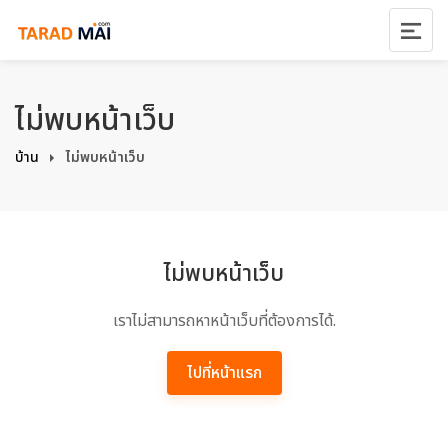
ไม่พบหน้าเว็บ
บ้าน
ไม่พบหน้าเว็บ
ไม่พบหน้าเว็บ
เราไม่สามารถหาหน้าเว็บที่ต้องการได้.
ไปที่หน้าแรก