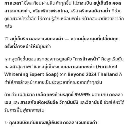
กาลเวลา
” ซึ่งสะท้อนผ่านสินค้าทุกชิ้น ไม่ว่าจะเป็น
สบู่เอ็นริช คอล
ลาเจนทองคำ, ครีมเพียวเฟรชโกล,
หรือ
ครีมเจลมีลาสม่า
ที่ช่วย
ดูแลผิวอย่างล้ำลึก ให้ความรู้สึกเหมือนพาใบหน้ากลับมามีชีวิตชีวาอีก
ครั้ง
💛
สบู่เอ็นริช คอลลาเจนทองคำ — ความนุ่มละมุนที่เปลี่ยนทุก
ครั้งที่ล้างหน้าให้มีคุณค่า
หากพูดถึงขั้นตอนแรกของการดูแลผิว “
การล้างหน้า
” คือจุดเริ่มต้น
ของผิวสุขภาพดี และ
สบู่เอ็นริช คอลลาเจนทองคำ (Enriched
Whitening Expert Soap)
จาก
Beyond 2024 Thailand
ก็
ทำให้การล้างหน้ากลายเป็นช่วงเวลาที่คุณอยากทำทุกวัน
ด้วยส่วนผสมจาก
เกล็ดทองคำบริสุทธิ์ 99.99%
ผสานกับ
คอลลา
เจน
และ
สารสกัดเห็ดหลินจือ วิตามินบี3
และ
วิตามินอี
ช่วยให้ผิวได้
รับการฟื้นฟูจากภายใน
✨
คุณสมบัติเด่นของสบู่เอ็นริช คอลลาเจนทองคำ
: