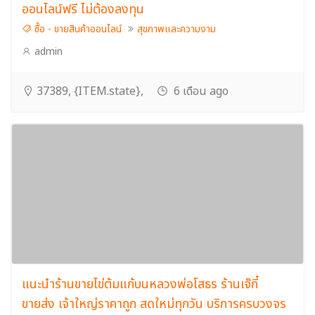
ออนไลน์ฟรี ไม่ต้องลงทุน
ซื้อ - ขายสินค้าออนไลน์
สุขภาพและความงาม
admin
37389, {ITEM.state},
6 เดือน ago
แนะนำร้านขายไข่ต้มแก้บนหลวงพ่อโสธร ร้านเจ๊กี๋
ขายส่ง เจ้าใหญ่ราคาถูก สดใหม่ทุกวัน บริการครบวงจร