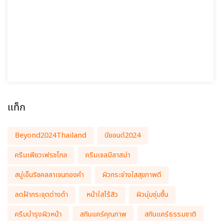
แท็ก
Beyond2024Thailand
บียอนด์2024
ครีมเพียวเฟรชโกล
ครีมเจลมีลาสม่า
สบู่เอ็นริชคลลาเจนทองคำ
ผิวกระจ่างใสสุขภาพดี
ลดฝ้ากระจุดด่างดำ
หน้าใสไร้สิว
ผิวนุ่มชุ่มชื้น
ครีมบำรุงผิวหน้า
สกินแคร์คุณภาพ
สกินแคร์ธรรมชาติ