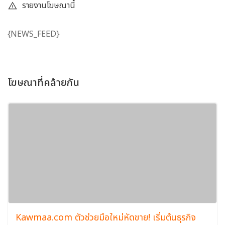
รายงานโฆษณานี้
{NEWS_FEED}
โฆษณาที่คล้ายกัน
Kawmaa.com ตัวช่วยมือใหม่หัดขาย! เริ่มต้นธุรกิจ