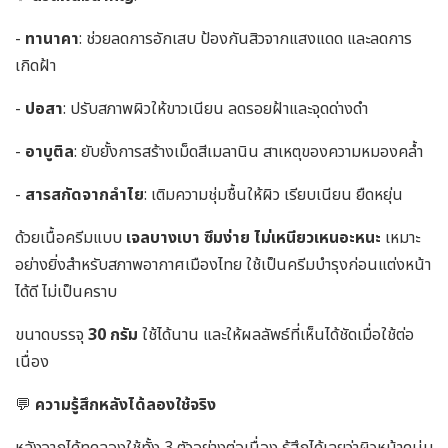
-
ทานาคา
: ช่วยลดการอักเสบ ป้องกันสิวจากแสงแดด และลดการ
เกิดฝ้า
-
ปอสา
: ปรับสภาพผิวให้ขาวเนียน ลดรอยฝ้าและจุดด่างดำ
-
อาบูติล
: ยับยั้งการสร้างเม็ดสีเมลานิน สาเหตุของความหมองคล้ำ
-
สารสกัดจากลำไย
: เติมความชุ่มชื้นให้ผิว เรียบเนียน ยืดหยุ่น
ด้วยเนื้อครีมแบบ
เจลบางเบา ซึมง่าย ไม่เหนียวเหนอะหนะ
เหมาะ
อย่างยิ่งสำหรับสภาพอากาศเมืองไทย ใช้เป็นครีมบำรุงก่อนแต่งหน้า
ได้ดี ไม่เป็นคราบ
ขนาดบรรจุ
30 กรัม
ใช้ได้นาน และให้ผลลัพธ์ที่เห็นได้ชัดเมื่อใช้ต่อ
เนื่อง
💬
ความรู้สึกหลังได้ลองใช้จริง