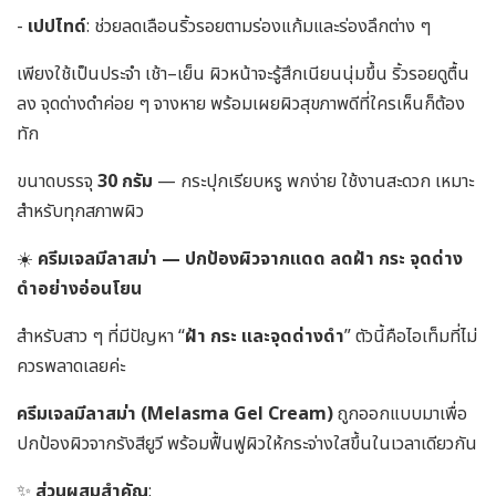
-
เปปไทด์
: ช่วยลดเลือนริ้วรอยตามร่องแก้มและร่องลึกต่าง ๆ
เพียงใช้เป็นประจำ เช้า–เย็น ผิวหน้าจะรู้สึกเนียนนุ่มขึ้น ริ้วรอยดูตื้น
ลง จุดด่างดำค่อย ๆ จางหาย พร้อมเผยผิวสุขภาพดีที่ใครเห็นก็ต้อง
ทัก
ขนาดบรรจุ
30 กรัม
— กระปุกเรียบหรู พกง่าย ใช้งานสะดวก เหมาะ
สำหรับทุกสภาพผิว
☀️
ครีมเจลมีลาสม่า — ปกป้องผิวจากแดด ลดฝ้า กระ จุดด่าง
ดำอย่างอ่อนโยน
สำหรับสาว ๆ ที่มีปัญหา “
ฝ้า กระ และจุดด่างดำ
” ตัวนี้คือไอเท็มที่ไม่
ควรพลาดเลยค่ะ
ครีมเจลมีลาสม่า (Melasma Gel Cream)
ถูกออกแบบมาเพื่อ
ปกป้องผิวจากรังสียูวี พร้อมฟื้นฟูผิวให้กระจ่างใสขึ้นในเวลาเดียวกัน
✨
ส่วนผสมสำคัญ
: