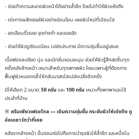
- ช่วยทำความสะอาดผิวหน้าได้อย่างล้ำลึก โดยไม่ทำให้ผิวแห้งตึง
- เร่งการผลัดเซลล์ผิวอย่างอ่อนโยน เผยผิวใหม่ที่เนียนใส
- ลดเลือนริ้วรอย จุดด่างดำ และรอยสิว
- ช่วยให้ผิวดูเรียบเนียน เปล่งประกาย มีความชุ่มชื้นอยู่เสมอ
เนื้อฟองละเอียด นุ่ม และมีกลิ่นหอมละมุน ช่วยให้ผิวรู้สึกสดชื่นทุก
ครั้งหลังล้างหน้า เหมาะสำหรับทุกสภาพผิว โดยเฉพาะผู้ที่ต้องการ
ฟื้นฟูผิวหมองคล้ำให้กลับมาสดใสเปล่งปลั่งอีกครั้ง
มีให้เลือก 2 ขนาด:
50 กรัม
และ
100 กรัม
เหมาะทั้งพกพาและใช้
ประจำที่บ้าน
🌸
ครีมเพียวเฟรชโกล — เติมความชุ่มชื้น กระชับผิวให้เต่งตึง ดู
อ่อนเยาว์กว่าที่เคย
หลังจากล้างหน้า ขั้นตอนต่อไปคือการบำรุงผิวให้ล้ำลึก และหนึ่งใน