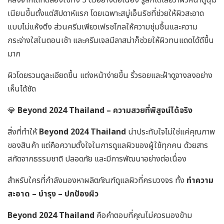
หลังจากได้ทดลองใช้ทั้ง 3 ตัวอย่างต่อเนื่อง รู้สึกได้เลยว่าผิวหน้าดูนุ่ม
เนียนขึ้นตั้งแต่สัปดาห์แรก โดยเฉพาะสบู่เอ็นริชที่ช่วยให้ผิวสะอาด
แบบไม่แห้งตึง ส่วนครีมเพียวเฟรชโกลให้ความชุ่มชื้นและความ
กระจ่างใสในตอนเช้า และครีมเจลมีลาสม่าก็ช่วยให้ผิวทนแดดได้ดีขึ้น
มาก
ผิวโดยรวมดูละเอียดขึ้น แต่งหน้าง่ายขึ้น ริ้วรอยและฝ้าดูจางลงอย่าง
เห็นได้ชัด
💎
Beyond 2024 Thailand – ความสวยที่พิสูจน์ได้จริง
สิ่งที่ทำให้
Beyond 2024 Thailand
น่าประทับใจไม่ใช่แค่คุณภาพ
ของสินค้า แต่คือความตั้งใจในการดูแลผิวของผู้ใช้ทุกคน ด้วยสาร
สกัดจากธรรมชาติ ปลอดภัย และมีการพัฒนาอย่างต่อเนื่อง
สำหรับใครที่กำลังมองหาผลิตภัณฑ์ดูแลผิวที่ครบวงจร ทั้ง
ทำความ
สะอาด – บำรุง – ปกป้องผิว
Beyond 2024 Thailand
คือคำตอบที่คุณไม่ควรมองข้าม