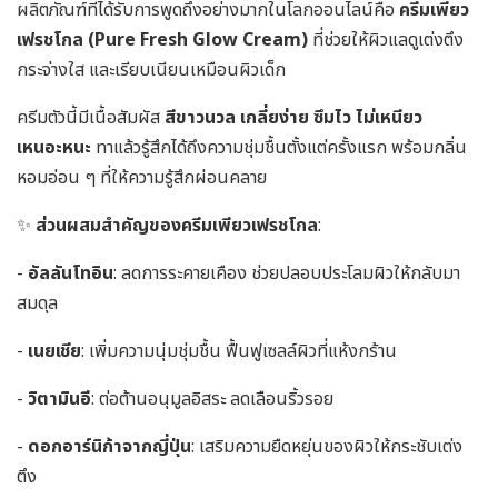
ผลิตภัณฑ์ที่ได้รับการพูดถึงอย่างมากในโลกออนไลน์คือ
ครีมเพียว
เฟรชโกล (Pure Fresh Glow Cream)
ที่ช่วยให้ผิวแลดูเต่งตึง
กระจ่างใส และเรียบเนียนเหมือนผิวเด็ก
ครีมตัวนี้มีเนื้อสัมผัส
สีขาวนวล เกลี่ยง่าย ซึมไว ไม่เหนียว
เหนอะหนะ
ทาแล้วรู้สึกได้ถึงความชุ่มชื้นตั้งแต่ครั้งแรก พร้อมกลิ่น
หอมอ่อน ๆ ที่ให้ความรู้สึกผ่อนคลาย
✨
ส่วนผสมสำคัญของครีมเพียวเฟรชโกล
:
-
อัลลันโทอิน
: ลดการระคายเคือง ช่วยปลอบประโลมผิวให้กลับมา
สมดุล
-
เนยเชีย
: เพิ่มความนุ่มชุ่มชื้น ฟื้นฟูเซลล์ผิวที่แห้งกร้าน
-
วิตามินอี
: ต่อต้านอนุมูลอิสระ ลดเลือนริ้วรอย
-
ดอกอาร์นิก้าจากญี่ปุ่น
: เสริมความยืดหยุ่นของผิวให้กระชับเต่ง
ตึง