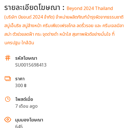
รายละเอียดโฆษณา :
Beyond 2024 Thailand
(บริษัท บียอนด์ 2024 จำกัด) จำหน่ายผลิตภัณฑ์บำรุงผิวจากธรรมชาติ
สบู่เอ็นริช สบู่ล้างหน้า ครีมเพียวเฟรชโกล ลดริ้วรอย และ ครีมเจลมีลา
สม่า ตัวช่วยลดฝ้า กระ จุดด่างดำ หน้าใส สุขภาพผิวดีอย่างมั่นใจ ที่
นครปฐม ใกล้ฉัน
รหัสโฆษณา
SU0015698413
ราคา
300 ฿
โพสต์เมื่อ
7 เดือน ago
มุมมองโฆษณา
645