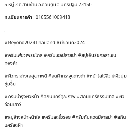
5 หมู่ 3 ต.สามง่าม อ.ดอนตูม จ.นครปฐม 73150
ทะเบียนการค้า
: 0105561009418
.
#Beyond2024Thailand #บียอนด์2024
#ครีมเพียวเฟรชโกล #ครีมเจลมีลาสม่า #สบู่เอ็นริชคลลาเจน
ทองคำ
#ผิวกระจ่างใสสุขภาพดี #ลดฝ้ากระจุดด่างดำ #หน้าใสไร้สิว #ผิวนุ่ม
ชุ่มชื้น
#ครีมบำรุงผิวหน้า #สกินแคร์คุณภาพ #สกินแคร์ธรรมชาติ #ผิว
อ่อนเยาว์
#สบู่ล้างหน้าหน้าใส #ครีมลดริ้วรอย #ครีมกันแดดมีลาสม่า #สกิน
แคร์ลดฝ้า